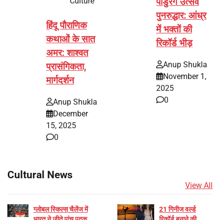
Culture
पांडुरंग उत्सव
पुनरुद्धार: आंध्र
हिंदू पौराणिक
में भक्तों की
कथाओं के सात
रिकॉर्ड भीड़
अमर: शाश्वत
Anup Shukla
प्रासंगिकता,
November 1,
मार्गदर्शन
2025
0
Anup Shukla
December
15, 2025
0
Cultural News
View All
ग्लोबल स्किल्स चैलेंज में
21 गिनीज वर्ल्ड
भारत ने जीते पांच पदक
रिकॉर्ड बनाने की