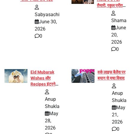
तैयारी, रकुल प्रीत
और प्रज्ञा जायसवाल
Sabyasachi
बनीं योग अभियान का
Shama
June 30,
हिस्सा
June
2026
20,
0
2026
0
Eid Mubarak
वर्क लाइफ बैलेंस पर
Wishes और
बयान से मचा विवाद
Recipes इंटरनेट
पर हुईं वायरल
Anup
Anup
Shukla
Shukla
May
May
21,
28,
2026
2026
0