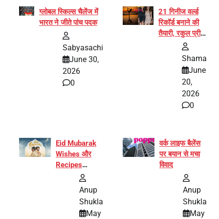
ग्लोबल स्किल्स चैलेंज में
21 गिनीज वर्ल्ड
भारत ने जीते पांच पदक
रिकॉर्ड बनाने की
तैयारी, रकुल प्रीत
और प्रज्ञा
Sabyasachi
जायसवाल बनीं योग
Shama
June 30,
अभियान का हिस्सा
June
2026
20,
0
2026
0
Eid Mubarak
वर्क लाइफ बैलेंस
Wishes और
पर बयान से मचा
Recipes
विवाद
इंटरनेट पर हुईं
वायरल
Anup
Anup
Shukla
Shukla
May
May