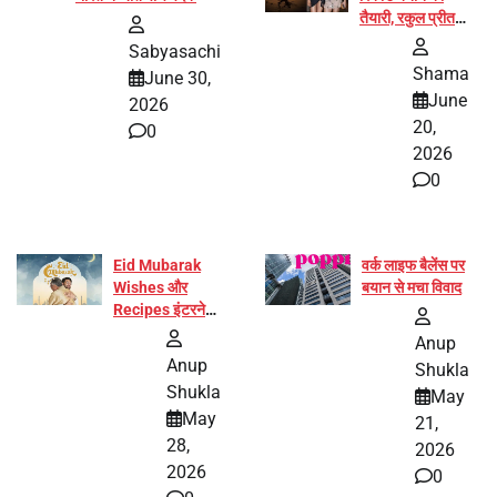
तैयारी, रकुल प्रीत
और प्रज्ञा जायसवाल
Sabyasachi
बनीं योग अभियान का
Shama
June 30,
हिस्सा
June
2026
20,
0
2026
0
Eid Mubarak
वर्क लाइफ बैलेंस पर
Wishes और
बयान से मचा विवाद
Recipes इंटरनेट
पर हुईं वायरल
Anup
Anup
Shukla
Shukla
May
May
21,
28,
2026
2026
0