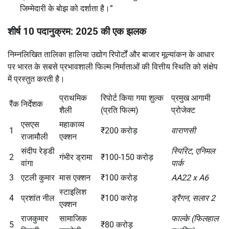
जिम्मेदारी के बोझ को दर्शाता है।”
शीर्ष 10 पदानुक्रम: 2025 की एक झलक
निम्नलिखित तालिका हालिया उद्योग रिपोर्टों और बाजार मूल्यांकन के आधार
पर भारत के सबसे प्रभावशाली फिल्म निर्माताओं की वित्तीय स्थिति को संक्षेप
में प्रस्तुत करती है।
प्राथमिक
रिपोर्ट किया गया शुल्क
प्रमुख आगामी
रैंक
निर्देशक
शैली
(प्रति फिल्म)
प्रोजेक्ट
एसएस
महाकाव्य
1
₹200 करोड़
वाराणसी
राजामौली
एक्शन
संदीप रेड्डी
स्पिरिट, एनिमल
2
गंभीर ड्रामा
₹100-150 करोड़
वांगा
पार्क
3
एटली कुमार
मास एक्शन
₹100 करोड़
AA22 x A6
स्टाइलिश
4
प्रशांत नील
₹100 करोड़
ड्रैगन, सलार 2
एक्शन
राजकुमार
सामाजिक
फाल्के (फिलहाल
5
₹80 करोड़