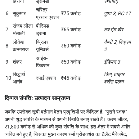
हिरानी
ड्रामेडी
स्थगित)
चरित्र
6
सुकुमार
₹75 करोड़
पुष्पा 3, RC 17
प्रधान एक्शन
संजय लीला
पीरियड
7
₹65 करोड़
लव एंड वॉर
भंसाली
ड्रामा
लोकेश
थ्रिलर
कैथी 2, विक्रम
8
₹60 करोड़
कनगराज
यूनिवर्स
2
साइंस-
9
शंकर
₹50 करोड़
इंडियन 3
फिक्शन
सिद्धार्थ
किंग, टाइगर
10
स्पाई एक्शन
₹45 करोड़
आनंद
वर्सेस पठान
दिग्गज संपत्ति: उत्पादन साम्राज्य
जबकि उपरोक्त सूची वर्तमान वेतन प्रवृत्तियों पर केंद्रित है, “पुराने रक्षक”
अपनी शुद्ध संपत्ति के माध्यम से अपनी स्थिति बनाए रखते हैं। करण जौहर,
₹1,800 करोड़ से अधिक की कुल संपत्ति के साथ, इस क्षेत्र में सबसे अमीर
व्यक्ति बने हुए हैं, जिसका मुख्य कारण धर्मा प्रोडक्शंस का टैलेंट मैनेजमेंट,