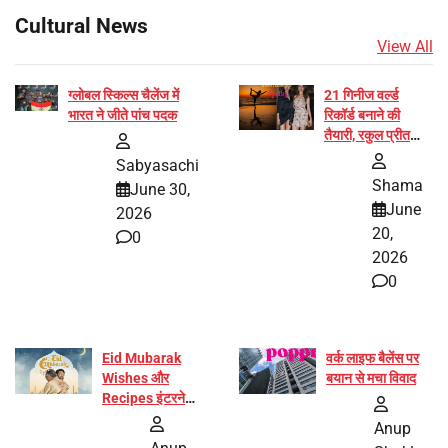
Cultural News
View All
ग्लोबल स्किल्स चैलेंज में
21 गिनीज वर्ल्ड
भारत ने जीते पांच पदक
रिकॉर्ड बनाने की
तैयारी, रकुल प्रीत
और प्रज्ञा जायसवाल
Sabyasachi
बनीं योग अभियान का
Shama
June 30,
हिस्सा
June
2026
20,
0
2026
0
Eid Mubarak
वर्क लाइफ बैलेंस पर
Wishes और
बयान से मचा विवाद
Recipes इंटरनेट
पर हुईं वायरल
Anup