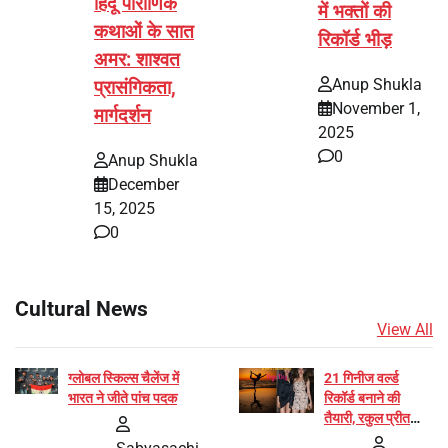
हिंदू पौराणिक
में भक्तों की
कथाओं के सात
रिकॉर्ड भीड़
अमर: शाश्वत
Anup Shukla
प्रासंगिकता,
November 1,
मार्गदर्शन
2025
0
Anup Shukla
December
15, 2025
0
Cultural News
View All
ग्लोबल स्किल्स चैलेंज में
21 गिनीज वर्ल्ड
भारत ने जीते पांच पदक
रिकॉर्ड बनाने की
तैयारी, रकुल प्रीत
और प्रज्ञा जायसवाल