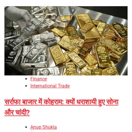
Finance
International Trade
सर्राफा बाजार में कोहराम: क्यों धराशायी हुए सोना
और चांदी?
Anup Shukla