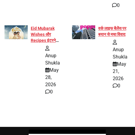
0
Eid Mubarak
वर्क लाइफ बैलेंस पर
Wishes और
बयान से मचा विवाद
Recipes इंटरनेट
पर हुईं वायरल
Anup
Anup
Shukla
Shukla
May
May
21,
28,
2026
2026
0
0