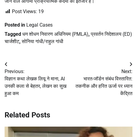
जाने वाले आगामी प्रक्रियात्मक कदमों का इंतजार है।
Post Views:
19
Posted in
Legal Cases
Tagged
धन शोधन निवारण अधिनियम (PMLA)
,
प्रवर्तन निदेशालय (ED)
चार्जशीट
,
सोनिया गांधी/राहुल गांधी
Post
Previous:
Next:
navigation
विज्ञान कथा लेखक लियू ने माना, AI
भारत-जॉर्डन संबंध विस्तारित:
उनकी कला से बेहतर, लेखन का सुख
तकनीक और हरित ऊर्जा पर ध्यान
हुआ कम
केंद्रित
Related Posts