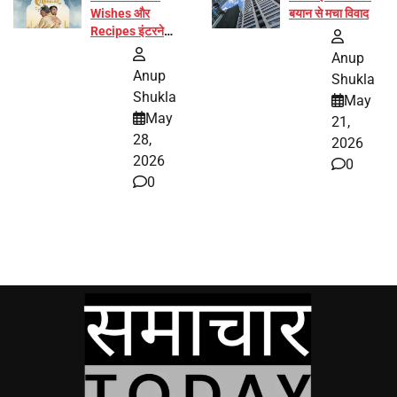
Wishes और
बयान से मचा विवाद
Recipes इंटरनेट
पर हुईं वायरल
Anup
Anup
Shukla
Shukla
May
May
21,
28,
2026
2026
0
0