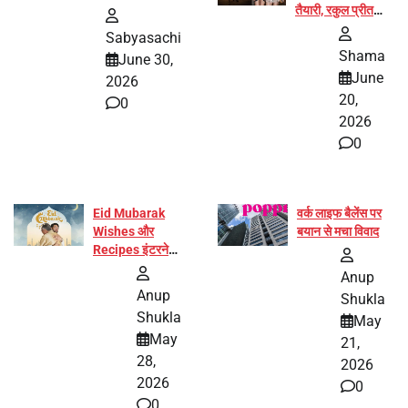
तैयारी, रकुल प्रीत
और प्रज्ञा जायसवाल
Sabyasachi
बनीं योग अभियान का
Shama
June 30,
हिस्सा
June
2026
20,
0
2026
0
Eid Mubarak
वर्क लाइफ बैलेंस पर
Wishes और
बयान से मचा विवाद
Recipes इंटरनेट
पर हुईं वायरल
Anup
Anup
Shukla
Shukla
May
May
21,
28,
2026
2026
0
0