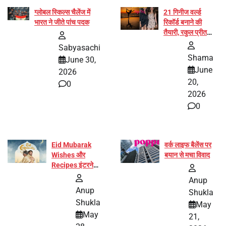
ग्लोबल स्किल्स चैलेंज में
21 गिनीज वर्ल्ड
भारत ने जीते पांच पदक
रिकॉर्ड बनाने की
तैयारी, रकुल प्रीत
और प्रज्ञा जायसवाल
Sabyasachi
बनीं योग अभियान का
Shama
June 30,
हिस्सा
June
2026
20,
0
2026
0
Eid Mubarak
वर्क लाइफ बैलेंस पर
Wishes और
बयान से मचा विवाद
Recipes इंटरनेट
पर हुईं वायरल
Anup
Anup
Shukla
Shukla
May
May
21,