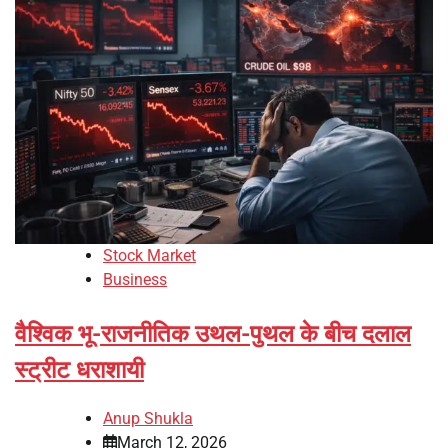
Stock Market
Business
वैश्विक भू-राजनीतिक उथल-पुथल के बीच दलाल
स्ट्रीट धराशायी
Anup Shukla
March 12, 2026