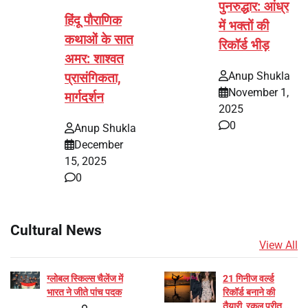
पुनरुद्धार: आंध्र
हिंदू पौराणिक
में भक्तों की
कथाओं के सात
रिकॉर्ड भीड़
अमर: शाश्वत
Anup Shukla
प्रासंगिकता,
November 1,
मार्गदर्शन
2025
0
Anup Shukla
December
15, 2025
0
Cultural News
View All
ग्लोबल स्किल्स चैलेंज में
21 गिनीज वर्ल्ड
भारत ने जीते पांच पदक
रिकॉर्ड बनाने की
तैयारी, रकुल प्रीत