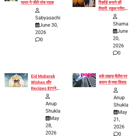
भारत ने जीते पांच पदक
रिकॉर्ड बनाने की
तैयारी, रकुल प्रीत
और प्रज्ञा जायसवाल
Sabyasachi
बनीं योग अभियान का
Shama
June 30,
हिस्सा
June
2026
20,
0
2026
0
Eid Mubarak
वर्क लाइफ बैलेंस पर
Wishes और
बयान से मचा विवाद
Recipes इंटरनेट
पर हुईं वायरल
Anup
Anup
Shukla
Shukla
May
May
21,
28,
2026
2026
0