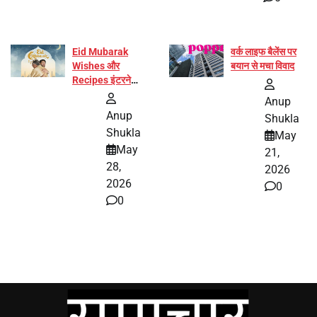
Eid Mubarak
वर्क लाइफ बैलेंस पर
Wishes और
बयान से मचा विवाद
Recipes इंटरनेट
पर हुईं वायरल
Anup
Anup
Shukla
Shukla
May
May
21,
28,
2026
2026
0
0