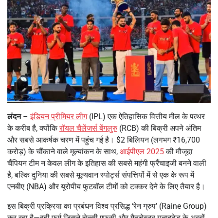
लंदन
–
इंडियन प्रीमियर लीग
(IPL) एक ऐतिहासिक वित्तीय मील के पत्थर
के करीब है, क्योंकि
रॉयल चैलेंजर्स बेंगलुरु
(RCB) की बिक्री अपने अंतिम
और सबसे आकर्षक चरण में पहुंच गई है। $2 बिलियन (लगभग ₹16,700
करोड़) के चौंकाने वाले मूल्यांकन के साथ,
आईपीएल 2025
की मौजूदा
चैंपियन टीम न केवल लीग के इतिहास की सबसे महंगी फ्रैंचाइजी बनने वाली
है, बल्कि दुनिया की सबसे मूल्यवान स्पोर्ट्स संपत्तियों में से एक के रूप में
एनबीए (NBA) और यूरोपीय फुटबॉल टीमों को टक्कर देने के लिए तैयार है।
इस बिक्री प्रक्रिया का प्रबंधन विश्व प्रसिद्ध ‘रेन ग्रुप’ (Raine Group)
कर रहा है—वही फर्म जिसने चेल्सी एफसी और मैनचेस्टर यूनाइटेड के अरबों