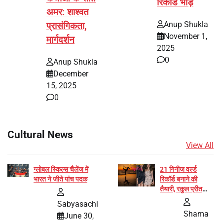
रिकॉर्ड भीड़
अमर: शाश्वत
Anup Shukla
प्रासंगिकता,
November 1,
मार्गदर्शन
2025
0
Anup Shukla
December
15, 2025
0
Cultural News
View All
ग्लोबल स्किल्स चैलेंज में
21 गिनीज वर्ल्ड
भारत ने जीते पांच पदक
रिकॉर्ड बनाने की
तैयारी, रकुल प्रीत
और प्रज्ञा जायसवाल
Sabyasachi
बनीं योग अभियान का
Shama
June 30,
हिस्सा