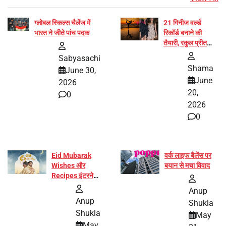
ग्लोबल स्किल्स चैलेंज में
21 गिनीज वर्ल्ड
भारत ने जीते पांच पदक
रिकॉर्ड बनाने की
तैयारी, रकुल प्रीत
और प्रज्ञा जायसवाल
Sabyasachi
बनीं योग अभियान का
Shama
June 30,
हिस्सा
June
2026
20,
0
2026
0
Eid Mubarak
वर्क लाइफ बैलेंस पर
Wishes और
बयान से मचा विवाद
Recipes इंटरनेट
पर हुईं वायरल
Anup
Anup
Shukla
Shukla
May
May