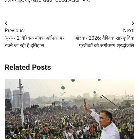
तेल पर छूट दी
,
व्हाइट हाउस "Good Actor" भारत
Post
Previous:
Next:
navigation
‘धुरंधर 2’ वैश्विक बॉक्स ऑफिस पर
ऑस्कर 2026: वैश्विक सांस्कृतिक
रचने जा रही है इतिहास
प्रतीकों को संगीतमय श्रद्धांजलि
Related Posts