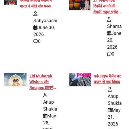
ग्लोबल स्किल्स चैलेंज में
21 गिनीज वर्ल्ड
भारत ने जीते पांच पदक
रिकॉर्ड बनाने की
तैयारी, रकुल प्रीत
और प्रज्ञा जायसवाल
Sabyasachi
बनीं योग अभियान का
Shama
June 30,
हिस्सा
June
2026
20,
0
2026
0
Eid Mubarak
वर्क लाइफ बैलेंस पर
Wishes और
बयान से मचा विवाद
Recipes इंटरनेट
पर हुईं वायरल
Anup
Anup
Shukla
Shukla
May
May
21,
28,
2026