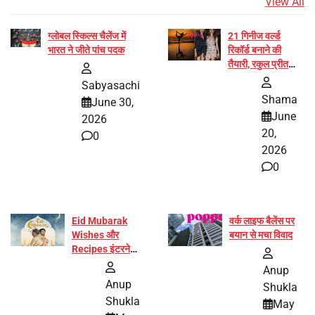
View All
ग्लोबल स्किल्स चैलेंज में
21 गिनीज वर्ल्ड
भारत ने जीते पांच पदक
रिकॉर्ड बनाने की
तैयारी, रकुल प्रीत
और प्रज्ञा जायसवाल
Sabyasachi
बनीं योग अभियान का
Shama
June 30,
हिस्सा
June
2026
20,
0
2026
0
Eid Mubarak
वर्क लाइफ बैलेंस पर
Wishes और
बयान से मचा विवाद
Recipes इंटरनेट
पर हुईं वायरल
Anup
Anup
Shukla
Shukla
May