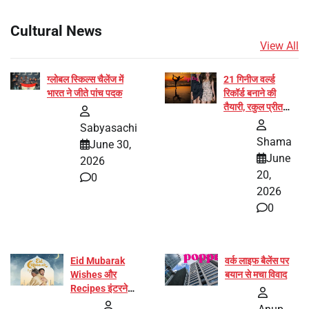
Cultural News
View All
ग्लोबल स्किल्स चैलेंज में
21 गिनीज वर्ल्ड
भारत ने जीते पांच पदक
रिकॉर्ड बनाने की
तैयारी, रकुल प्रीत
और प्रज्ञा जायसवाल
Sabyasachi
बनीं योग अभियान का
Shama
June 30,
हिस्सा
June
2026
20,
0
2026
0
Eid Mubarak
वर्क लाइफ बैलेंस पर
Wishes और
बयान से मचा विवाद
Recipes इंटरनेट
पर हुईं वायरल