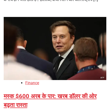
Finance
मस्क $600 अरब के पार: खरब डॉलर की ओर
बढ़ता रास्ता