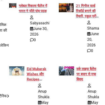
ग्लोबल स्किल्स चैलेंज में
21 गिनीज वर्ल्ड
भारत ने जीते पांच पदक
रिकॉर्ड बनाने की
तैयारी, रकुल प्रीत
और प्रज्ञा
Sabyasachi
भौमिक
जायसवाल बनीं योग
Shama
June 30,
्ञा की
अभियान का हिस्सा
June
2026
20,
0
2026
, लेकिन
0
Eid Mubarak
वर्क लाइफ बैलेंस
Wishes और
पर बयान से मचा
Recipes
विवाद
इंटरनेट पर हुईं
वायरल
Anup
Anup
टैरिफ
Shukla
Shukla
May
May