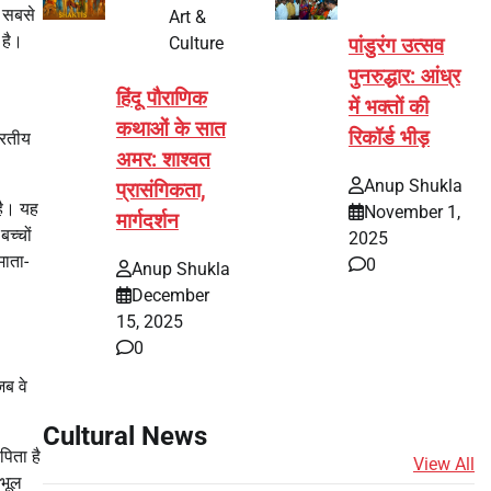
ा सबसे
Art &
 है।
Culture
पांडुरंग उत्सव
पुनरुद्धार: आंध्र
हिंदू पौराणिक
में भक्तों की
कथाओं के सात
रिकॉर्ड भीड़
ारतीय
अमर: शाश्वत
Anup Shukla
प्रासंगिकता,
है। यह
November 1,
मार्गदर्शन
च्चों
2025
माता-
0
Anup Shukla
December
15, 2025
0
जब वे
Cultural News
पिता है
View All
 भूल