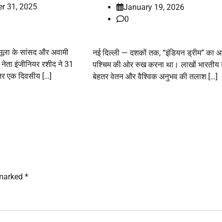
r 31, 2025
January 19, 2026
0
रामूला के सांसद और अवामी
नई दिल्ली — दशकों तक, “इंडियन ड्रीम” का अर
के नेता इंजीनियर रशीद ने 31
पश्चिम की ओर रुख करना था। लाखों भारतीय य
ीतर एक दिवसीय […]
बेहतर वेतन और वैश्विक अनुभव की तलाश […]
 marked
*