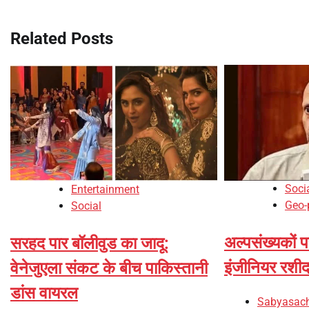
navigation
Related Posts
Soci
Entertainment
Geo-p
Social
अल्पसंख्यकों 
सरहद पार बॉलीवुड का जादू:
इंजीनियर रशी
वेनेजुएला संकट के बीच पाकिस्तानी
डांस वायरल
Sabyasach