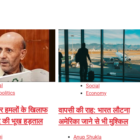
al
Social
olitics
Economy
पर हमलों के खिलाफ
वापसी की राह: भारत लौटना
द की भूख हड़ताल
अमेरिका जाने से भी मुश्किल
i
Anup Shukla