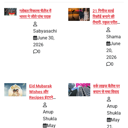
ग्लोबल स्किल्स चैलेंज में
21 गिनीज वर्ल्ड
भारत ने जीते पांच पदक
रिकॉर्ड बनाने की
तैयारी, रकुल प्रीत
और प्रज्ञा जायसवाल
Sabyasachi
बनीं योग अभियान का
Shama
June 30,
हिस्सा
June
2026
20,
0
2026
0
Eid Mubarak
वर्क लाइफ बैलेंस पर
Wishes और
बयान से मचा विवाद
Recipes इंटरनेट
पर हुईं वायरल
Anup
Anup
Shukla
Shukla
May
May
21,