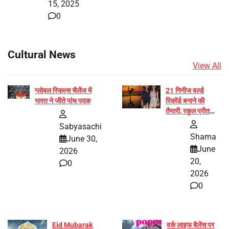
15, 2025
0
Cultural News
View All
ग्लोबल स्किल्स चैलेंज में
21 गिनीज वर्ल्ड
भारत ने जीते पांच पदक
रिकॉर्ड बनाने की
तैयारी, रकुल प्रीत
और प्रज्ञा जायसवाल
Sabyasachi
बनीं योग अभियान का
Shama
June 30,
हिस्सा
June
2026
20,
0
2026
0
Eid Mubarak
वर्क लाइफ बैलेंस पर