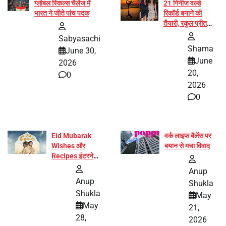
ग्लोबल स्किल्स चैलेंज में
21 गिनीज वर्ल्ड
भारत ने जीते पांच पदक
रिकॉर्ड बनाने की
तैयारी, रकुल प्रीत
और प्रज्ञा जायसवाल
Sabyasachi
बनीं योग अभियान का
Shama
June 30,
हिस्सा
June
2026
20,
0
2026
0
Eid Mubarak
वर्क लाइफ बैलेंस पर
Wishes और
बयान से मचा विवाद
Recipes इंटरनेट
पर हुईं वायरल
Anup
Anup
Shukla
Shukla
May
May
21,
28,
2026