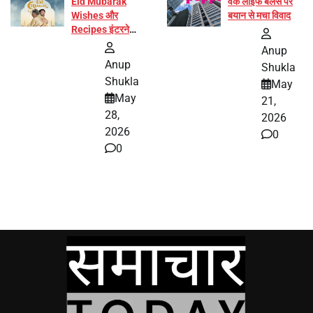
Eid Mubarak
वर्क लाइफ बैलेंस पर
Wishes और
बयान से मचा विवाद
Recipes इंटरनेट
पर हुईं वायरल
Anup
Anup
Shukla
Shukla
May
May
21,
28,
2026
2026
0
0