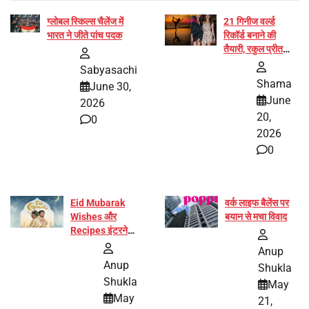
ग्लोबल स्किल्स चैलेंज में
21 गिनीज वर्ल्ड
भारत ने जीते पांच पदक
रिकॉर्ड बनाने की
तैयारी, रकुल प्रीत
और प्रज्ञा जायसवाल
Sabyasachi
बनीं योग अभियान का
Shama
June 30,
हिस्सा
June
2026
20,
0
2026
0
Eid Mubarak
वर्क लाइफ बैलेंस पर
Wishes और
बयान से मचा विवाद
Recipes इंटरनेट
पर हुईं वायरल
Anup
Anup
Shukla
Shukla
May
May
21,