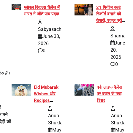
ग्लोबल स्किल्स चैलेंज में
21 गिनीज वर्ल्ड
भारत ने जीते पांच पदक
रिकॉर्ड बनाने की
तैयारी, रकुल प्रीत
और प्रज्ञा
Sabyasachi
जायसवाल बनीं योग
Shama
June 30,
अभियान का हिस्सा
June
2026
20,
0
2026
0
ए हैं।
Eid Mubarak
वर्क लाइफ बैलेंस
Wishes और
पर बयान से मचा
Recipes
विवाद
इंटरनेट पर हुईं
ैं।
वायरल
सामने
Anup
Anup
देही की
Shukla
Shukla
May
May