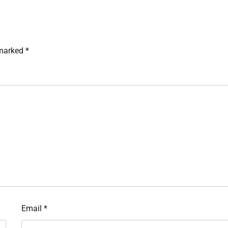
 marked
*
Email
*