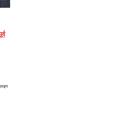
र्व
नलाइन