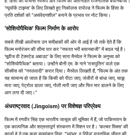
है: हिंसा का वीभत्स स्वरूप और फिल्म की अंतर्निहित राजनीतिक बयानबाजी।
‘न्यूयॉर्क टाइम्स’ के लिए लिखते हुए निकोलस रापोल्ड ने फिल्म के हिंसा के
प्रति दर्शकों को “असंवेदनशील” बनाने के प्रभाव पर नोट किया।
‘सोशियोपैथिक’ फिल्म निर्माण के आरोप
सबसे तीखी आलोचना उन समीक्षकों की ओर से आई है जो तर्क देते हैं कि
फिल्म मनोरंजन की सीमा पार कर “नफरत भरी बयानबाजी” में बदल गई है।
‘मूवीज वी टेक्स्टेड अबाउट’ के लिए सारा मैनवेल ने फिल्म के अनुभव को
“सोशियोपैथिक” बताया। उन्होंने बोनी एम. के गाने ‘रासपुतिन’ वाले एक
सीक्वेंस को “नस्लवादी” करार दिया। मैनवेल लिखती हैं, “फिल्म के अंत तक
यह सामान्य हो जाता है कि किसी को पीटा जाए, जंजीरों से बांधा जाए, चाकू
मारा जाए, पेट्रोल डाला जाए, गोली मारी जाए और फिर मार डालने के लिए
आग लगा दी जाए।”
अंधराष्ट्रवाद (Jingoism) पर विशेषज्ञ परिप्रेक्ष्य
फिल्म में रणवीर सिंह एक भारतीय जासूस की भूमिका में हैं, जो पाकिस्तान के
एक काल्पनिक और शत्रुतापूर्ण संस्करण में मिशन पर है। ‘कल्चर मिक्स’ की
कार्ला हे ने एक कड़ा मूल्यांकन दिया: “‘धुरंधर: द रिवेंज’ वास्तविक जीवन की