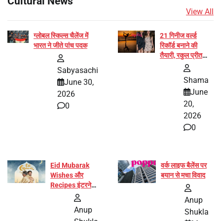
Cultural News
View All
ग्लोबल स्किल्स चैलेंज में
21 गिनीज वर्ल्ड
भारत ने जीते पांच पदक
रिकॉर्ड बनाने की
तैयारी, रकुल प्रीत
और प्रज्ञा जायसवाल
Sabyasachi
बनीं योग अभियान का
Shama
June 30,
हिस्सा
June
2026
20,
0
2026
0
Eid Mubarak
वर्क लाइफ बैलेंस पर
Wishes और
बयान से मचा विवाद
Recipes इंटरनेट
पर हुईं वायरल
Anup
Anup
Shukla