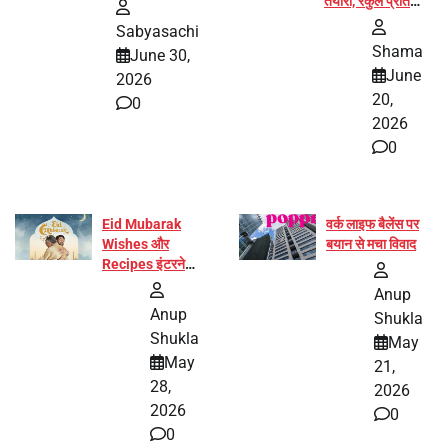
तैयारी, रकुल प्रीत
और प्रज्ञा जायसवाल
Sabyasachi
बनीं योग अभियान का
Shama
June 30,
हिस्सा
June
2026
20,
0
2026
0
Eid Mubarak
वर्क लाइफ बैलेंस पर
Wishes और
बयान से मचा विवाद
Recipes इंटरनेट
पर हुईं वायरल
Anup
Anup
Shukla
Shukla
May
May
21,
28,
2026
2026
0
0