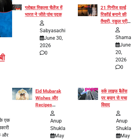
ग्लोबल स्किल्स चैलेंज में
21 गिनीज वर्ल्ड
भारत ने जीते पांच पदक
रिकॉर्ड बनाने की
तैयारी, रकुल प्रीत
और प्रज्ञा
Sabyasachi
जायसवाल बनीं योग
Shama
June 30,
अभियान का हिस्सा
June
2026
20,
0
बी
2026
0
Eid Mubarak
वर्क लाइफ बैलेंस
Wishes और
पर बयान से मचा
Recipes
विवाद
इंटरनेट पर हुईं
वायरल
 के एक
Anup
Anup
िकारी
Shukla
Shukla
िक और
May
May