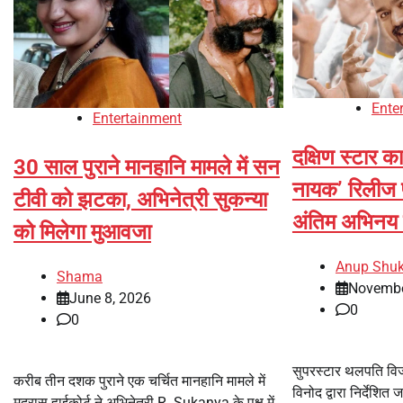
Ente
Entertainment
दक्षिण स्टार 
30 साल पुराने मानहानि मामले में सन
नायक’ रिलीज 
टीवी को झटका, अभिनेत्री सुकन्या
अंतिम अभिनय 
को मिलेगा मुआवजा
Anup Shuk
Shama
Novembe
June 8, 2026
0
0
सुपरस्टार थलपति विजय
करीब तीन दशक पुराने एक चर्चित मानहानि मामले में
विनोद द्वारा निर्देशित
मद्रास हाईकोर्ट ने अभिनेत्री R. Sukanya के पक्ष में