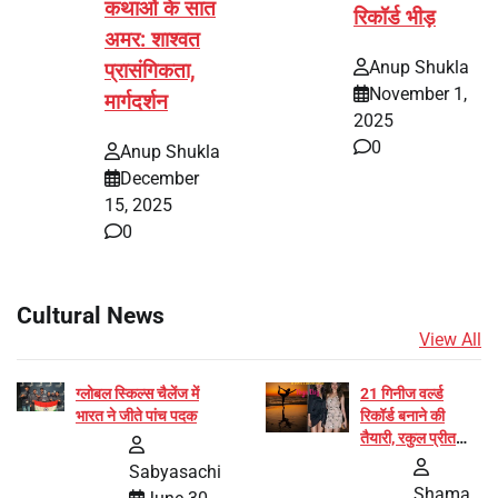
कथाओं के सात
रिकॉर्ड भीड़
अमर: शाश्वत
Anup Shukla
प्रासंगिकता,
November 1,
मार्गदर्शन
2025
0
Anup Shukla
December
15, 2025
0
Cultural News
View All
ग्लोबल स्किल्स चैलेंज में
21 गिनीज वर्ल्ड
भारत ने जीते पांच पदक
रिकॉर्ड बनाने की
तैयारी, रकुल प्रीत
और प्रज्ञा जायसवाल
Sabyasachi
बनीं योग अभियान का
Shama