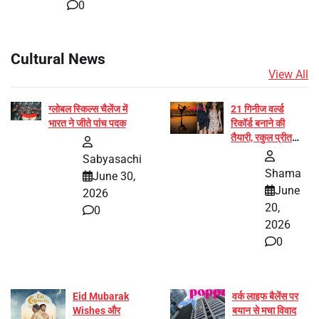
0
Cultural News
View All
ग्लोबल स्किल्स चैलेंज में
21 गिनीज वर्ल्ड
भारत ने जीते पांच पदक
रिकॉर्ड बनाने की
तैयारी, रकुल प्रीत
और प्रज्ञा जायसवाल
Sabyasachi
बनीं योग अभियान का
Shama
June 30,
हिस्सा
June
2026
20,
0
2026
0
Eid Mubarak
वर्क लाइफ बैलेंस पर
Wishes और
बयान से मचा विवाद