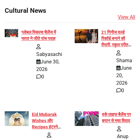
Cultural News
View All
ग्लोबल स्किल्स चैलेंज में
21 गिनीज वर्ल्ड
भारत ने जीते पांच पदक
रिकॉर्ड बनाने की
तैयारी, रकुल प्रीत
और प्रज्ञा जायसवाल
Sabyasachi
बनीं योग अभियान का
Shama
June 30,
हिस्सा
June
2026
20,
0
2026
0
Eid Mubarak
वर्क लाइफ बैलेंस पर
Wishes और
बयान से मचा विवाद
Recipes इंटरनेट
पर हुईं वायरल
Anup