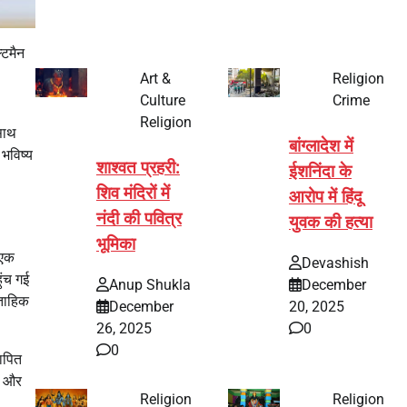
्टमैन
Art &
Religion
Culture
Crime
Religion
साथ
बांग्लादेश में
भविष्य
शाश्वत प्रहरी:
ईशनिंदा के
शिव मंदिरों में
आरोप में हिंदू
नंदी की पवित्र
युवक की हत्या
भूमिका
 एक
Devashish
ुंच गई
Anup Shukla
December
्ताहिक
December
20, 2025
26, 2025
0
0
ापित
ा और
Religion
Religion