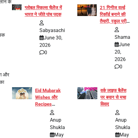
्लान के
ग्लोबल स्किल्स चैलेंज में
21 गिनीज वर्ल्ड
भारत ने जीते पांच पदक
रिकॉर्ड बनाने की
तैयारी, रकुल प्रीत
और प्रज्ञा
Sabyasachi
विक
जायसवाल बनीं योग
Shama
June 30,
अभियान का हिस्सा
June
2026
20,
0
2026
0
ोग और
सका
Eid Mubarak
वर्क लाइफ बैलेंस
Wishes और
पर बयान से मचा
Recipes
विवाद
इंटरनेट पर हुईं
वायरल
Anup
Anup
Shukla
Shukla
May
May