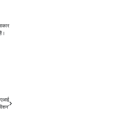
े आकार
है।
ट एआई
वेंशन’