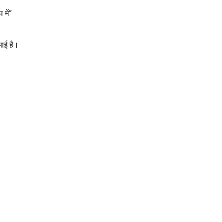
में”
भाई है।