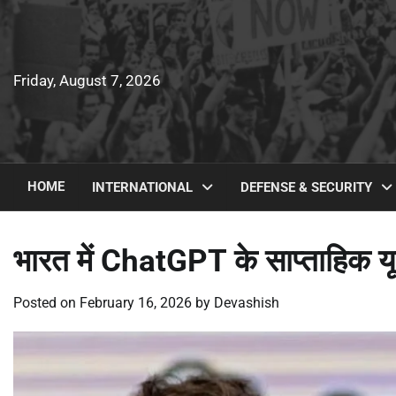
Skip
to
content
Friday, August 7, 2026
HOME
INTERNATIONAL
DEFENSE & SECURITY
भारत में ChatGPT के साप्ताहिक यूज
Posted on
February 16, 2026
by
Devashish