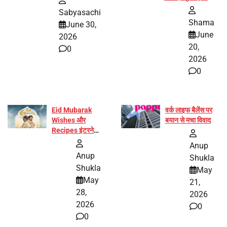
और प्रज्ञा जायसवाल
Sabyasachi
बनीं योग अभियान का
Shama
June 30,
हिस्सा
June
2026
20,
0
2026
0
Eid Mubarak
वर्क लाइफ बैलेंस पर
Wishes और
बयान से मचा विवाद
Recipes इंटरनेट
पर हुईं वायरल
Anup
Anup
Shukla
Shukla
May
May
21,
28,
2026
2026
0
0