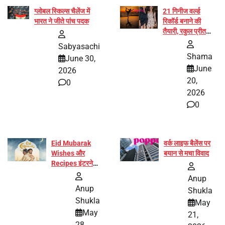
ग्लोबल स्किल्स चैलेंज में
21 गिनीज वर्ल्ड
भारत ने जीते पांच पदक
रिकॉर्ड बनाने की
तैयारी, रकुल प्रीत
और प्रज्ञा जायसवाल
Sabyasachi
बनीं योग अभियान का
Shama
June 30,
हिस्सा
June
2026
20,
0
2026
0
Eid Mubarak
वर्क लाइफ बैलेंस पर
Wishes और
बयान से मचा विवाद
Recipes इंटरनेट
पर हुईं वायरल
Anup
Anup
Shukla
Shukla
May
May
21,
28,