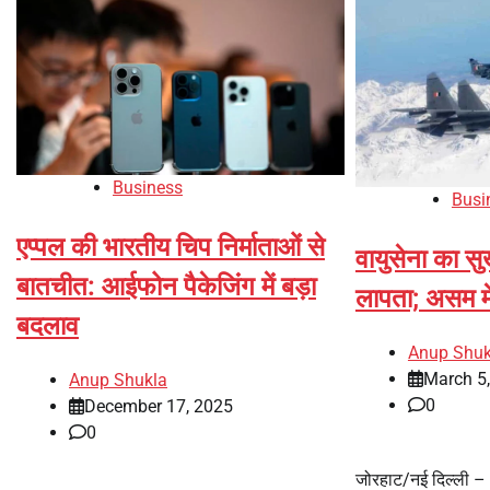
Business
Busi
एप्पल की भारतीय चिप निर्माताओं से
वायुसेना का स
बातचीत: आईफोन पैकेजिंग में बड़ा
लापता; असम म
बदलाव
Anup Shuk
March 5
Anup Shukla
0
December 17, 2025
0
जोरहाट/नई दिल्ली – 