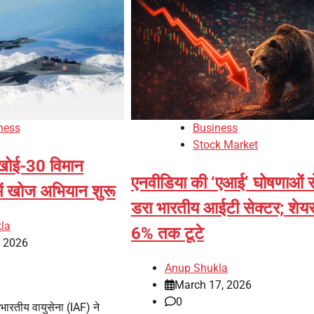
ness
Business
Stock Market
ुखोई-30 विमान
एनवीडिया की ‘एआई’ घोषणाओं स
ें खोज अभियान शुरू
डरा भारतीय आईटी सेक्टर; शेय
la
6% तक टूटे
, 2026
Anup Shukla
March 17, 2026
0
भारतीय वायुसेना (IAF) ने