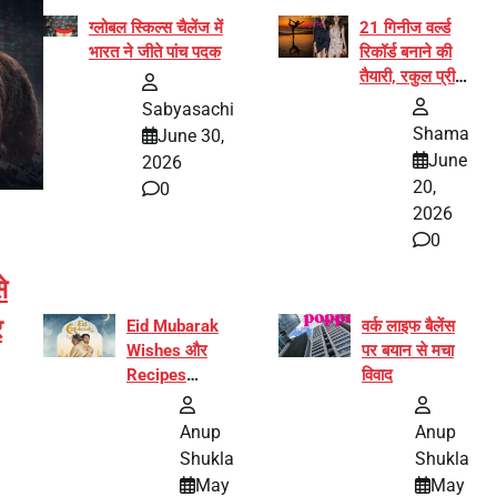
ग्लोबल स्किल्स चैलेंज में
21 गिनीज वर्ल्ड
भारत ने जीते पांच पदक
रिकॉर्ड बनाने की
तैयारी, रकुल प्रीत
और प्रज्ञा
Sabyasachi
जायसवाल बनीं योग
Shama
June 30,
अभियान का हिस्सा
June
2026
20,
0
2026
0
े
र
Eid Mubarak
वर्क लाइफ बैलेंस
Wishes और
पर बयान से मचा
Recipes
विवाद
इंटरनेट पर हुईं
वायरल
Anup
Anup
Shukla
Shukla
May
May