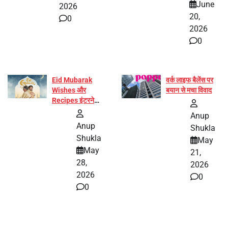
June
2026
20,
0
2026
0
Eid Mubarak
वर्क लाइफ बैलेंस पर
Wishes और
बयान से मचा विवाद
Recipes इंटरनेट
पर हुईं वायरल
Anup
Anup
Shukla
Shukla
May
May
21,
28,
2026
2026
0
0