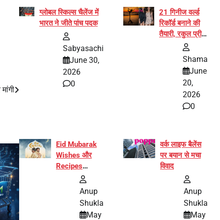
ग्लोबल स्किल्स चैलेंज में
21 गिनीज वर्ल्ड
भारत ने जीते पांच पदक
रिकॉर्ड बनाने की
तैयारी, रकुल प्रीत
और प्रज्ञा
Sabyasachi
जायसवाल बनीं योग
Shama
June 30,
अभियान का हिस्सा
June
2026
20,
0
मांगी
2026
0
Eid Mubarak
वर्क लाइफ बैलेंस
Wishes और
पर बयान से मचा
Recipes
विवाद
इंटरनेट पर हुईं
वायरल
Anup
Anup
Shukla
Shukla
May
May