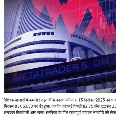
वैश्विक बाजारों में कमजोर रुझानों के कारण सोमवार, 15 दिसंबर, 2025 को भारत
गिरकर 85,053.38 पर बंद हुआ, जबकि एनएसई निफ्टी 82.75 अंक टूटकर 25,
लगातार बिकवाली और भारत-अमेरिका के बीच महत्वपूर्ण व्यापार समझौते को 