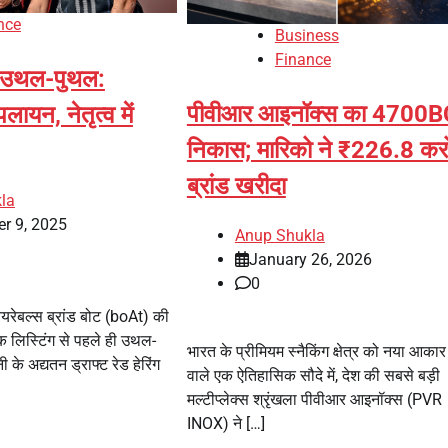
nce
Business
Finance
ं उथल-पुथल:
पीवीआर आइनॉक्स का 4700B
पलायन, नेतृत्व में
निकास; मारिको ने ₹226.8 करोड
ब्रांड खरीदा
la
r 9, 2025
Anup Shukla
January 26, 2026
0
यरेबल्स ब्रांड बोट (boAt) की
िक लिस्टिंग से पहले ही उथल-
भारत के प्रीमियम स्नैकिंग क्षेत्र को नया आकार 
के अद्यतन ड्राफ्ट रेड हेरिंग
वाले एक ऐतिहासिक सौदे में, देश की सबसे बड़ी
मल्टीप्लेक्स श्रृंखला पीवीआर आइनॉक्स (PVR
INOX) ने […]