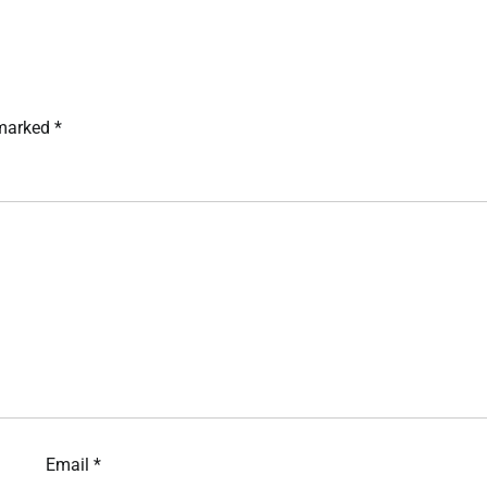
 marked
*
Email
*