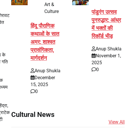
Art &
Culture
पांडुरंग उत्सव
गिरावट
पुनरुद्धार: आंध्र
वित
हिंदू पौराणिक
में भक्तों की
कथाओं के सात
रिकॉर्ड भीड़
अमर: शाश्वत
Anup Shukla
प्रासंगिकता,
 के
November 1,
मार्गदर्शन
ी गति
2025
0
Anup Shukla
December
एक
15, 2025
ाध्यम
0
ंद्रा,
्राटेक
Cultural News
टी
View All