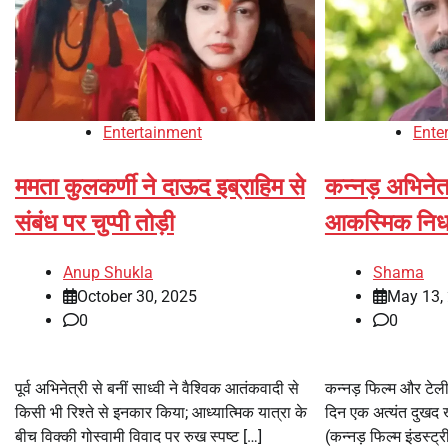
Entertainment
Ente
ममता कुलकर्णी ने दाऊद इब्राहिम से
कन्नड़ अभिनेत
संबंध पर चुप्पी तोड़ी
आकस्मिक निधन
Anup Shukla
Shama
October 30, 2025
May 13,
0
0
पूर्व अभिनेत्री से बनीं साध्वी ने वैश्विक आतंकवादी से
कन्नड़ फिल्म और टे
किसी भी रिश्ते से इनकार किया; आध्यात्मिक यात्रा के
दिन एक अत्यंत दुखद
बीच विक्की गोस्वामी विवाद पर रुख स्पष्ट […]
(कन्नड़ फिल्म इंडस्ट्