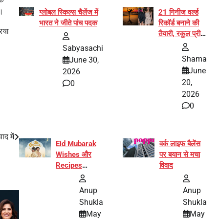
ै।
ग्लोबल स्किल्स चैलेंज में
21 गिनीज वर्ल्ड
भारत ने जीते पांच पदक
रिकॉर्ड बनाने की
रिया
तैयारी, रकुल प्रीत
और प्रज्ञा
Sabyasachi
जायसवाल बनीं योग
Shama
June 30,
अभियान का हिस्सा
June
2026
20,
0
2026
0
द में
Eid Mubarak
वर्क लाइफ बैलेंस
Wishes और
पर बयान से मचा
Recipes
विवाद
इंटरनेट पर हुईं
वायरल
Anup
Anup
Shukla
Shukla
May
May