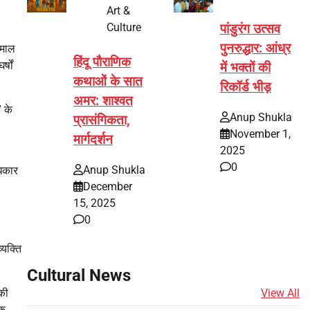
Art &
Culture
पांडुरंग उत्सव
पुनरुद्धार: आंध्र
अमाल
हिंदू पौराणिक
्षों
में भक्तों की
कथाओं के सात
रिकॉर्ड भीड़
अमर: शाश्वत
” के
Anup Shukla
प्रासंगिकता,
November 1,
मार्गदर्शन
2025
0
Anup Shukla
धिकार
December
15, 2025
0
्यक्ति
Cultural News
View All
नकी
एक