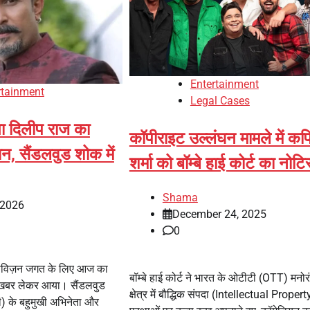
Entertainment
rtainment
Legal Cases
ा दिलीप राज का
कॉपीराइट उल्लंघन मामले में क
, सैंडलवुड शोक में
शर्मा को बॉम्बे हाई कोर्ट का नोट
Shama
 2026
December 24, 2025
0
लीविज़न जगत के लिए आज का
बॉम्बे हाई कोर्ट ने भारत के ओटीटी (OTT) मनो
 खबर लेकर आया। सैंडलवुड
क्षेत्र में बौद्धिक संपदा (Intellectual Propert
री) के बहुमुखी अभिनेता और