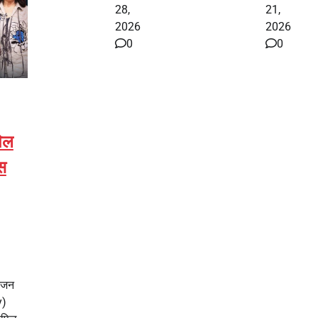
28,
21,
2026
2026
0
0
पिल
िस
रंजन
y)