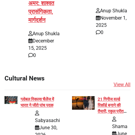
अमर: शाश्वत
Anup Shukla
प्रासंगिकता,
November 1,
मार्गदर्शन
2025
0
Anup Shukla
December
15, 2025
0
Cultural News
View All
ग्लोबल स्किल्स चैलेंज में
21 गिनीज वर्ल्ड
भारत ने जीते पांच पदक
रिकॉर्ड बनाने की
तैयारी, रकुल प्रीत
और प्रज्ञा जायसवाल
Sabyasachi
बनीं योग अभियान का
Shama
June 30,
हिस्सा
June
2026