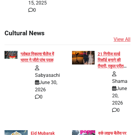
15, 2025
0
Cultural News
View All
ग्लोबल स्किल्स चैलेंज में
21 गिनीज वर्ल्ड
भारत ने जीते पांच पदक
रिकॉर्ड बनाने की
तैयारी, रकुल प्रीत
और प्रज्ञा जायसवाल
Sabyasachi
बनीं योग अभियान का
Shama
June 30,
हिस्सा
June
2026
20,
0
2026
0
Eid Mubarak
वर्क लाइफ बैलेंस पर