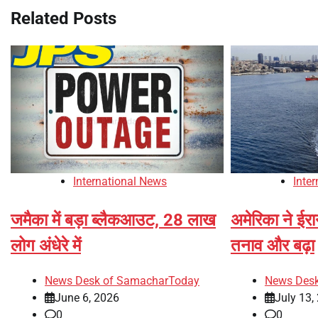
Related Posts
International News
Inte
जमैका में बड़ा ब्लैकआउट, 28 लाख
अमेरिका ने ईर
लोग अंधेरे में
तनाव और बढ़ा
News Desk of SamacharToday
News Des
June 6, 2026
July 13,
0
0