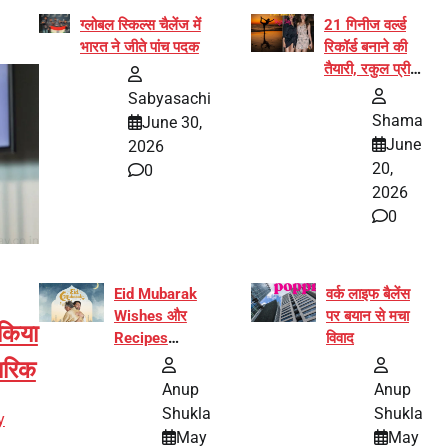
ग्लोबल स्किल्स चैलेंज में
21 गिनीज वर्ल्ड
भारत ने जीते पांच पदक
रिकॉर्ड बनाने की
तैयारी, रकुल प्रीत
और प्रज्ञा
Sabyasachi
जायसवाल बनीं योग
Shama
June 30,
अभियान का हिस्सा
June
2026
20,
0
2026
0
Eid Mubarak
वर्क लाइफ बैलेंस
Wishes और
पर बयान से मचा
 किया
Recipes
विवाद
इंटरनेट पर हुईं
ारिक
वायरल
Anup
Anup
Shukla
Shukla
y
May
May