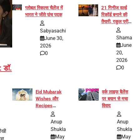
ग्लोबल स्किल्स चैलेंज में
21 गिनीज वर्ल्ड
भारत ने जीते पांच पदक
रिकॉर्ड बनाने की
तैयारी, रकुल प्रीत
और प्रज्ञा
Sabyasachi
जायसवाल बनीं योग
Shama
June 30,
अभियान का हिस्सा
June
2026
20,
0
2026
: डॉ.
0
Eid Mubarak
वर्क लाइफ बैलेंस
Wishes और
पर बयान से मचा
Recipes
विवाद
इंटरनेट पर हुईं
वायरल
Anup
Anup
Shukla
Shukla
तीखी
May
May
ज्ञ