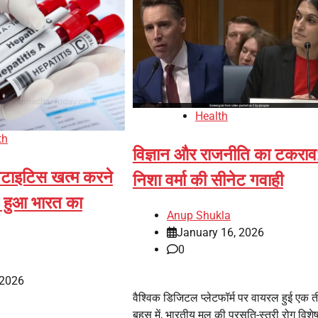
Health
th
विज्ञान और राजनीति का टकराव
टाइटिस खत्म करने
निशा वर्मा की सीनेट गवाही
ेज हुआ भारत का
Anup Shukla
January 16, 2026
0
 2026
वैश्विक डिजिटल प्लेटफॉर्म पर वायरल हुई एक 
बहस में, भारतीय मूल की प्रसूति-स्त्री रोग विशेष