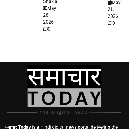
Shukla
May
May
21,
28,
2026
2026
0
0
समाचार Today
is a Hindi digital news portal delivering the