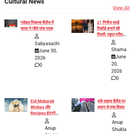
Cultural News
View All
ग्लोबल स्किल्स चैलेंज में
21 गिनीज वर्ल्ड
भारत ने जीते पांच पदक
रिकॉर्ड बनाने की
तैयारी, रकुल प्रीत
और प्रज्ञा जायसवाल
Sabyasachi
बनीं योग अभियान का
Shama
June 30,
हिस्सा
June
2026
20,
0
2026
0
Eid Mubarak
वर्क लाइफ बैलेंस पर
Wishes और
बयान से मचा विवाद
Recipes इंटरनेट
पर हुईं वायरल
Anup
Anup
Shukla