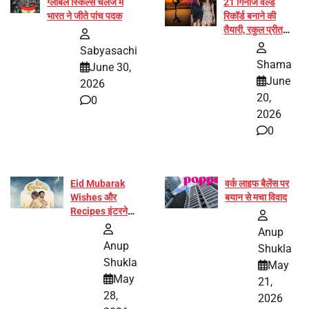
ग्लोबल स्किल्स चैलेंज में
21 गिनीज वर्ल्ड
भारत ने जीते पांच पदक
रिकॉर्ड बनाने की
तैयारी, रकुल प्रीत
और प्रज्ञा जायसवाल
Sabyasachi
बनीं योग अभियान का
Shama
June 30,
हिस्सा
June
2026
20,
0
2026
0
Eid Mubarak
वर्क लाइफ बैलेंस पर
Wishes और
बयान से मचा विवाद
Recipes इंटरनेट
पर हुईं वायरल
Anup
Anup
Shukla
Shukla
May
May
21,
28,
2026