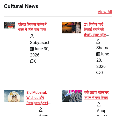
Cultural News
View All
ग्लोबल स्किल्स चैलेंज में
21 गिनीज वर्ल्ड
भारत ने जीते पांच पदक
रिकॉर्ड बनाने की
तैयारी, रकुल प्रीत
और प्रज्ञा जायसवाल
Sabyasachi
बनीं योग अभियान का
Shama
June 30,
हिस्सा
June
2026
20,
0
2026
0
Eid Mubarak
वर्क लाइफ बैलेंस पर
Wishes और
बयान से मचा विवाद
Recipes इंटरनेट
पर हुईं वायरल
Anup
Anup