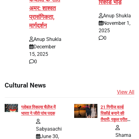
रिकॉर्ड भीड़
अमर: शाश्वत
Anup Shukla
प्रासंगिकता,
November 1,
मार्गदर्शन
2025
0
Anup Shukla
December
15, 2025
0
Cultural News
View All
ग्लोबल स्किल्स चैलेंज में
21 गिनीज वर्ल्ड
भारत ने जीते पांच पदक
रिकॉर्ड बनाने की
तैयारी, रकुल प्रीत
और प्रज्ञा जायसवाल
Sabyasachi
बनीं योग अभियान का
Shama
June 30,
हिस्सा