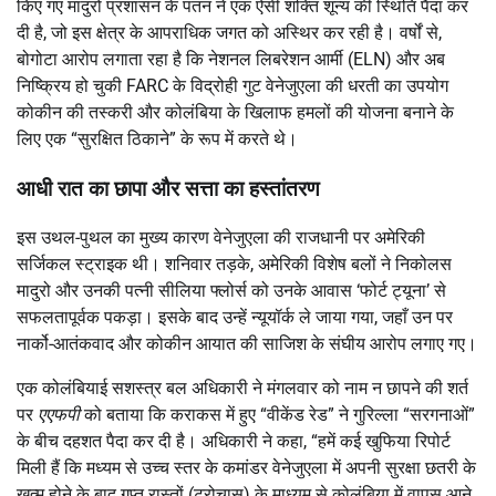
किए गए मादुरो प्रशासन के पतन ने एक ऐसी शक्ति शून्य की स्थिति पैदा कर
दी है, जो इस क्षेत्र के आपराधिक जगत को अस्थिर कर रही है।
वर्षों से,
बोगोटा आरोप लगाता रहा है कि
नेशनल लिबरेशन आर्मी (ELN)
और अब
निष्क्रिय हो चुकी
FARC
के विद्रोही गुट वेनेजुएला की धरती का उपयोग
कोकीन की तस्करी और कोलंबिया के खिलाफ हमलों की योजना बनाने के
लिए एक “सुरक्षित ठिकाने” के रूप में करते थे।
आधी रात का छापा और सत्ता का हस्तांतरण
इस उथल-पुथल का मुख्य कारण वेनेजुएला की राजधानी पर अमेरिकी
सर्जिकल स्ट्राइक थी। शनिवार तड़के, अमेरिकी विशेष बलों ने निकोलस
मादुरो और उनकी पत्नी सीलिया फ्लोर्स को उनके आवास ‘फोर्ट ट्यूना’ से
सफलतापूर्वक पकड़ा। इसके बाद उन्हें न्यूयॉर्क ले जाया गया, जहाँ उन पर
नार्को-आतंकवाद और कोकीन आयात की साजिश के संघीय आरोप लगाए गए।
एक कोलंबियाई सशस्त्र बल अधिकारी ने मंगलवार को नाम न छापने की शर्त
पर
एएफपी
को बताया कि कराकस में हुए “वीकेंड रेड” ने गुरिल्ला “सरगनाओं”
के बीच दहशत पैदा कर दी है। अधिकारी ने कहा, “हमें कई खुफिया रिपोर्ट
मिली हैं कि मध्यम से उच्च स्तर के कमांडर वेनेजुएला में अपनी सुरक्षा छतरी के
खत्म होने के बाद गुप्त रास्तों (ट्रोचास) के माध्यम से कोलंबिया में वापस आने