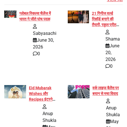
ग्लोबल स्किल्स चैलेंज में
21 गिनीज वर्ल्ड
भारत ने जीते पांच पदक
रिकॉर्ड बनाने की
तैयारी, रकुल प्रीत
और प्रज्ञा जायसवाल
Sabyasachi
बनीं योग अभियान का
Shama
June 30,
हिस्सा
June
2026
20,
0
2026
0
Eid Mubarak
वर्क लाइफ बैलेंस पर
Wishes और
बयान से मचा विवाद
Recipes इंटरनेट
पर हुईं वायरल
Anup
Anup
Shukla
Shukla
May