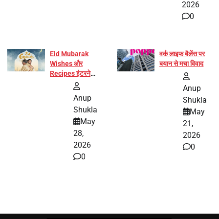
2026
0
Eid Mubarak
वर्क लाइफ बैलेंस पर
Wishes और
बयान से मचा विवाद
Recipes इंटरनेट
पर हुईं वायरल
Anup
Anup
Shukla
Shukla
May
May
21,
28,
2026
2026
0
0