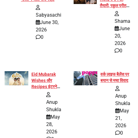
तैयारी, रकुल प्रीत
और प्रज्ञा जायसवाल
Sabyasachi
बनीं योग अभियान का
Shama
June 30,
हिस्सा
June
2026
20,
0
2026
0
Eid Mubarak
वर्क लाइफ बैलेंस पर
Wishes और
बयान से मचा विवाद
Recipes इंटरनेट
पर हुईं वायरल
Anup
Anup
Shukla
Shukla
May
May
21,
28,
2026
2026
0