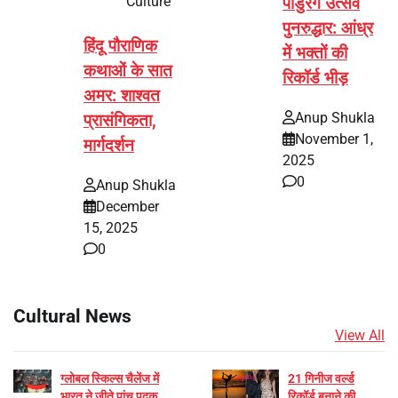
Culture
पांडुरंग उत्सव
पुनरुद्धार: आंध्र
हिंदू पौराणिक
में भक्तों की
कथाओं के सात
रिकॉर्ड भीड़
अमर: शाश्वत
Anup Shukla
प्रासंगिकता,
November 1,
मार्गदर्शन
2025
0
Anup Shukla
December
15, 2025
0
Cultural News
View All
ग्लोबल स्किल्स चैलेंज में
21 गिनीज वर्ल्ड
भारत ने जीते पांच पदक
रिकॉर्ड बनाने की