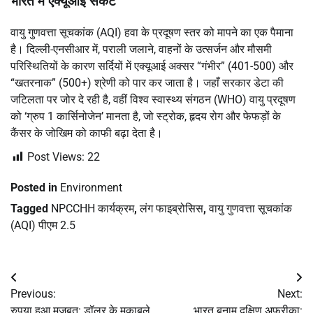
भारत में एक्यूआई संकट
वायु गुणवत्ता सूचकांक (AQI) हवा के प्रदूषण स्तर को मापने का एक पैमाना
है।
दिल्ली-एनसीआर में, पराली जलाने, वाहनों के उत्सर्जन और मौसमी
परिस्थितियों के कारण सर्दियों में एक्यूआई अक्सर “गंभीर” (401-500) और
“खतरनाक” (500+) श्रेणी को पार कर जाता है।
जहाँ सरकार डेटा की
जटिलता पर जोर दे रही है, वहीं विश्व स्वास्थ्य संगठन (WHO) वायु प्रदूषण
को ‘ग्रुप 1 कार्सिनोजेन’ मानता है, जो स्ट्रोक, हृदय रोग और फेफड़ों के
कैंसर के जोखिम को काफी बढ़ा देता है।
Post Views:
22
Posted in
Environment
Tagged
NPCCHH कार्यक्रम
,
लंग फाइब्रोसिस
,
वायु गुणवत्ता सूचकांक
(AQI) पीएम 2.5
Post
Previous:
Next:
navigation
रुपया हुआ मजबूत: डॉलर के मुकाबले
भारत बनाम दक्षिण अफ्रीका: